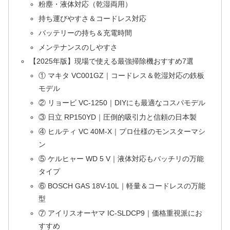
粉塵・液体対応（乾湿両用）
持ち運びやすさ＆コードレス対応
バッテリーの持ち＆充電時間
メンテナンスのしやすさ
【2025年版】現場で使える最強掃除機おすすめ7選
① マキタ VC001GZ｜コードレス＆乾湿対応の鉄板
モデル
② リョービ VC-1250｜DIYにも最適なコスパモデル
③ 日立 RP150YD｜圧倒的吸引力と信頼の日本製
④ ヒルティ VC 40M-X｜プロ仕様のモンスターマシ
ン
⑤ ケルヒャー WD 5 V｜液体対応もバッチリの万能
タイプ
⑥ BOSCH GAS 18V-10L｜軽量＆コードレスの万能
型
⑦ アイリスオーヤマ IC-SLDCP9｜価格重視派にお
すすめ