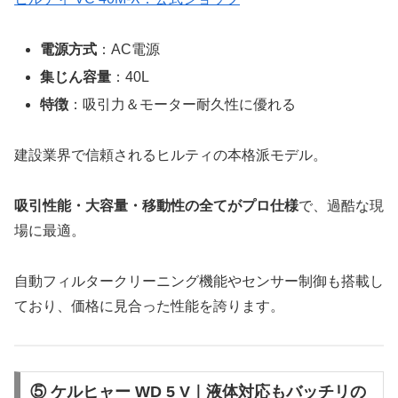
電源方式
：AC電源
集じん容量
：40L
特徴
：吸引力＆モーター耐久性に優れる
建設業界で信頼されるヒルティの本格派モデル。
吸引性能・大容量・移動性の全てがプロ仕様
で、過酷な現
場に最適。
自動フィルタークリーニング機能やセンサー制御も搭載し
ており、価格に見合った性能を誇ります。
⑤ ケルヒャー WD 5 V｜液体対応もバッチリの