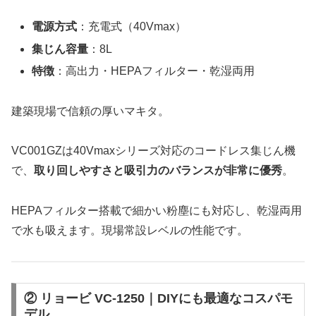
電源方式
：充電式（40Vmax）
集じん容量
：8L
特徴
：高出力・HEPAフィルター・乾湿両用
建築現場で信頼の厚いマキタ。
VC001GZは40Vmaxシリーズ対応のコードレス集じん機
で、
取り回しやすさと吸引力のバランスが非常に優秀
。
HEPAフィルター搭載で細かい粉塵にも対応し、乾湿両用
で水も吸えます。現場常設レベルの性能です。
② リョービ VC-1250｜DIYにも最適なコスパモ
デル