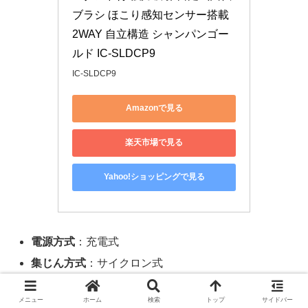
ブラシ ほこり感知センサー搭載 
2WAY 自立構造 シャンパンゴー
ルド IC-SLDCP9
IC-SLDCP9
Amazonで見る
楽天市場で見る
Yahoo!ショッピングで見る
電源方式
：充電式
集じん方式
：サイクロン式
特徴
：静電モップ付き・2WAY（ハンディ＆スティッ
メニュー
ホーム
検索
トップ
サイドバー
ク）